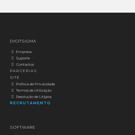
TEMOS A MELHOR SOLUÇÃO PARA A SUA
TEMOS A MELHOR SOLUÇÃO PARA A SUA
DIGITSIGMA
EMPRESA!
EMPRESA!
Empresa
Suporte
CONTACTE-NOS AGORA!
CONTACTE-NOS AGORA!
Contactos
PARCERIAS
SITE
Política de Privacidade
Termos de Utilização
Resolução de Litígios
RECRUTAMENTO
SOFTWARE