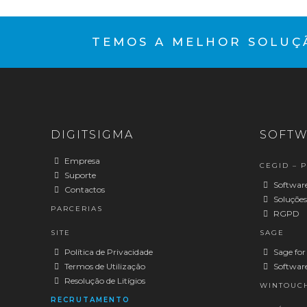
TEMOS A MELHOR SOLUÇÃ
DIGITSIGMA
SOFTW
Empresa
CEGID – 
Suporte
Software
Contactos
Soluções
PARCERIAS
RGPD
SITE
SAGE
Política de Privacidade
Sage for
Termos de Utilização
Software
Resolução de Litígios
WINTOUC
RECRUTAMENTO