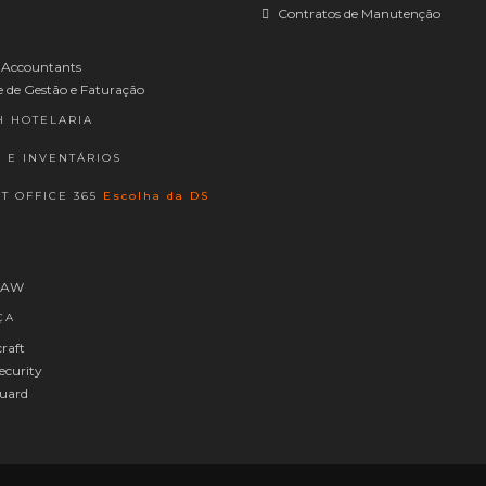
Contratos de Manutenção
 Accountants
 de Gestão e Faturação
H HOTELARIA
A E INVENTÁRIOS
T OFFICE 365
Escolha da DS
RAW
ÇA
raft
curity
uard