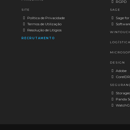
RGPD
SITE
SAGE
Política de Privacidade
Sage for
Termos de Utilização
Software
Resolução de Litígios
WINTOUC
RECRUTAMENTO
LOGÍSTIC
MICROSOF
DESIGN
Adobe
CorelD
SEGURAN
Storagec
Panda Se
WatchG