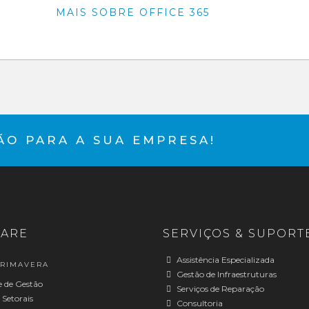
MAIS SOBRE OFFICE 365
O PARA A SUA EMPRESA!
ARE
SERVIÇOS & SUPORTE
Assistência Especializada
PRIMAVERA
Gestão de Infraestruturas
 de Gestão
Serviços de Reparação
 Setorais
Consultoria