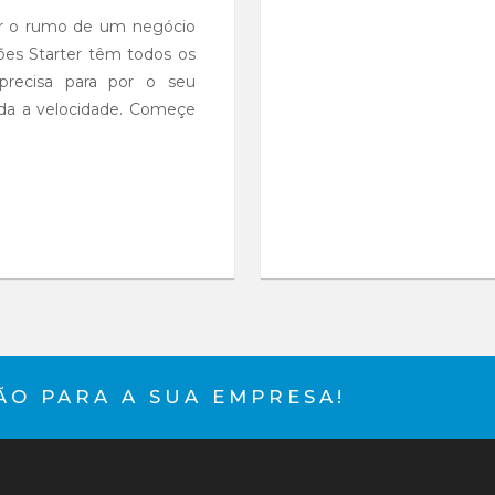
ar o rumo de um negócio
ões Starter têm todos os
precisa para por o seu
oda a velocidade. Começe
S
O PARA A SUA EMPRESA!