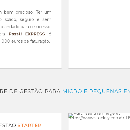
m bem precioso. Ter um
ão sólido, seguro e sem
ho andado para o sucesso.
vera
Pssst! EXPRESS
é
0.000 euros de faturação.
S
RE DE GESTÃO PARA
MICRO E PEQUENAS E
GESTÃO
STARTER