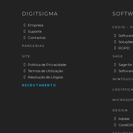
DIGITSIGMA
SOFTW
Empresa
CEGID – 
Suporte
Software
Contactos
Soluções
PARCERIAS
RGPD
SITE
SAGE
Política de Privacidade
Sage for
Termos de Utilização
Software
Resolução de Litígios
WINTOUC
RECRUTAMENTO
LOGÍSTIC
MICROSOF
DESIGN
Adobe
CorelD