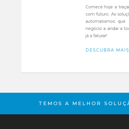
Comece hoje a traç
com futuro. As soluç
automatismos que 
negócio a andar a t
já a faturar!
DESCUBRA MAI
TEMOS A MELHOR SOLUÇÃ