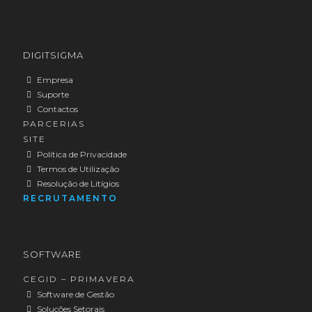
TEMOS A MELHOR SOLUÇÃO PARA A SUA
TEMOS A MELHOR SOLUÇÃO PARA A SUA
DIGITSIGMA
EMPRESA!
EMPRESA!
Empresa
Suporte
CONTACTE-NOS AGORA!
CONTACTE-NOS AGORA!
Contactos
PARCERIAS
SITE
Política de Privacidade
Termos de Utilização
Resolução de Litígios
RECRUTAMENTO
SOFTWARE
CEGID – PRIMAVERA
Software de Gestão
Soluções Setorais